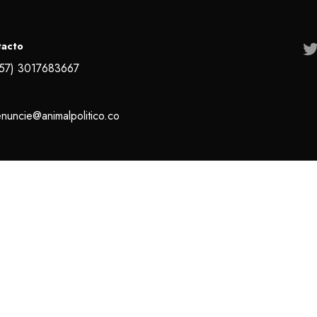
tacto
57) 3017683667
nuncie@animalpolitico.co