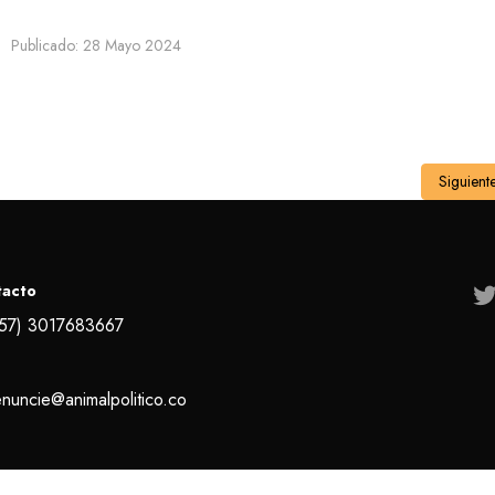
Publicado: 28 Mayo 2024
Siguient
tacto
57) 3017683667
nuncie@animalpolitico.co