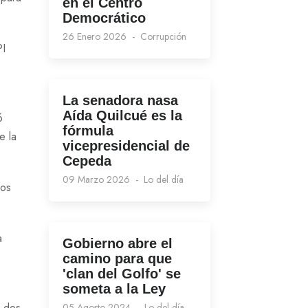
en el Centro
Democrático
26 Enero 2026
Corrupción
PI
La senadora nasa
Aída Quilcué es la
ó
fórmula
e la
vicepresidencial de
Cepeda
09 Marzo 2026
Lo del día
nos
a
Gobierno abre el
camino para que
'clan del Golfo' se
someta a la Ley
n dos
05 Agosto 2024
Lo del día