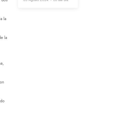
a la
de la
ma,
con
ido