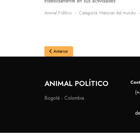
indebidamente en sus actividades".
Animal Político
Categoría:
Historias del mundo
Anterior
ANIMAL POLÍTICO
Con
(+
Bogotá - Colombia
de