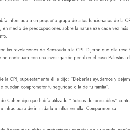
bía informado a un pequeño grupo de altos funcionarios de la C
lla, en medio de preocupaciones sobre la naturaleza cada vez más
nto.
con las revelaciones de Bensouda a la CPI. Dijeron que ella revel
no continuara con una investigación penal en el caso Palestina d
de la CPI, supuestamente él le dijo: “Deberías ayudarnos y dejar
ue puedan comprometer tu seguridad o la de tu familia”.
de Cohen dijo que había utilizado “tácticas despreciables” contr
infructuoso de intimidarla e influir en ella. Compararon su
es de Bensouda y obtuvo grabaciones secretas de su marido, segú