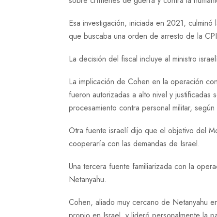
sobre crímenes de guerra y contra la humanid
Esa investigación, iniciada en 2021, culmi
que buscaba una orden de arresto de la CPI
La decisión del fiscal incluye al ministro isr
La implicación de Cohen en la operación con
fueron autorizadas a alto nivel y justificada
procesamiento contra personal militar, según u
Otra fuente israelí dijo que el objetivo del 
cooperaría con las demandas de Israel.
Una tercera fuente familiarizada con la ope
Netanyahu.
Cohen, aliado muy cercano de Netanyahu en
propio en Israel, y lideró personalmente la 