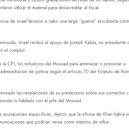
taron utilizar el material para desacreditar al fiscal.
gencia de Israel llevaron a cabo una larga “guerra” encubierta contr
ensouda, Israel recibió el apoyo de Joseph Kabila, ex presidente 
ó el complot.
de la CPI, los esfuerzos del Mossad para amenazar o presionar a
 administración de justicia según el artículo 70 del Estatuto de Ro
 revisado las revelaciones de su predecesor sobre sus contactos 
eunido ni hablado con el jefe del Mossad.
e acusaciones específicas, dijeron que la oficina de Khan había s
unicaciones que podrían verse como intentos de influir