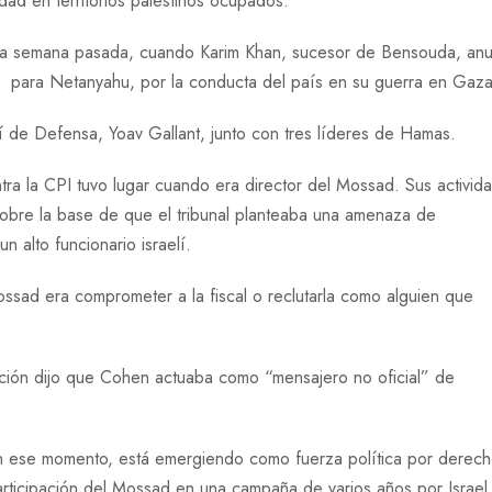
ad en territorios palestinos ocupados.
nó la semana pasada, cuando Karim Khan, sucesor de Bensouda, an
 para Netanyahu, por la conducta del país en su guerra en Gaza
aelí de Defensa, Yoav Gallant, junto con tres líderes de Hamas.
tra la CPI tuvo lugar cuando era director del Mossad. Sus activid
s sobre la base de que el tribunal planteaba una amenaza de
n alto funcionario israelí.
Mossad era comprometer a la fiscal o reclutarla como alguien que
ración dijo que Cohen actuaba como “mensajero no oficial” de
 ese momento, está emergiendo como fuerza política por derec
participación del Mossad en una campaña de varios años por Israel