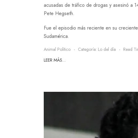
acusadas de tráfico de drogas y asesinó a 1
Pete Hegseth.
Fue el episodio más reciente en su creciente 
Sudamérica.
Animal Político
Categoría:
Lo del día
Read Ti
LEER MÁS…