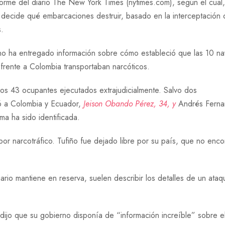
orme del diario The New York Times (nytimes.com), según el cual,
ecide qué embarcaciones destruir, basado en la interceptación 
.
 no ha entregado información sobre cómo estableció que las 10 n
frente a Colombia transportaban narcóticos.
los 43 ocupantes ejecutados extrajudicialmente. Salvo dos
gó a Colombia y Ecuador,
Jeison Obando Pérez
, 34, y
Andrés Fern
ima ha sido identificada.
or narcotráfico. Tufiño fue dejado libre por su país, que no enco
iario mantiene en reserva, suelen describir los detalles de un ata
ijo que su gobierno disponía de “información increíble” sobre e