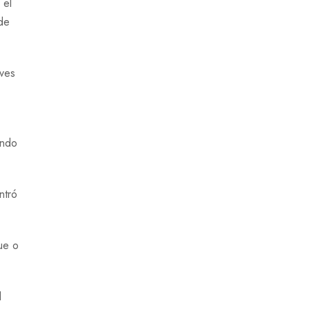
 el
de
aves
ando
ntró
que o
l