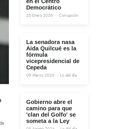
en el Centro
Democrático
26 Enero 2026
Corrupción
La senadora nasa
Aída Quilcué es la
fórmula
vicepresidencial de
Cepeda
09 Marzo 2026
Lo del día
e
Gobierno abre el
camino para que
'clan del Golfo' se
someta a la Ley
 de
05 Agosto 2024
Lo del día