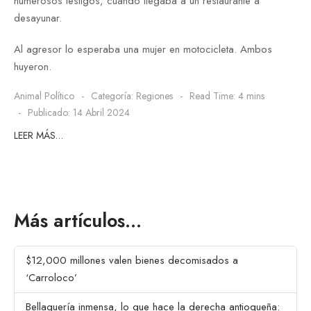
numerosos testigos, cuando llegaba a un restaurante a
desayunar.
Al agresor lo esperaba una mujer en motocicleta. Ambos
huyeron.
Animal Político
Categoría:
Regiones
Read Time: 4 mins
Publicado: 14 Abril 2024
LEER MÁS…
Más artículos…
$12,000 millones valen bienes decomisados a
‘Carroloco’
Bellaquería inmensa, lo que hace la derecha antioqueña: